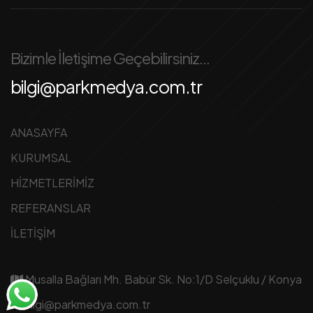
Bizimle İletişime Geçebilirsiniz...
bilgi@parkmedya.com.tr
ANASAYFA
KURUMSAL
HİZMETLERİMİZ
REFERANSLAR
İLETİŞİM
Musalla Bağları Mh. Babür Sk. No:1/D Selçuklu / Konya
bilgi@parkmedya.com.tr